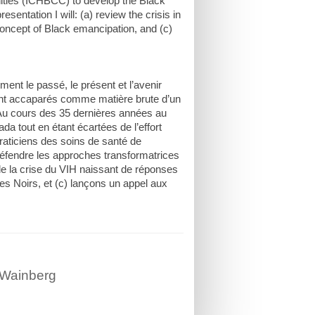
ies (ICHBCC) to develop the Black
entation I will: (a) review the crisis in
concept of Black emancipation, and (c)
ment le passé, le présent et l’avenir
ont accaparés comme matière brute d’un
. Au cours des 35 dernières années au
a tout en étant écartées de l’effort
raticiens des soins de santé de
 défendre les approches transformatrices
de la crise du VIH naissant de réponses
des Noirs, et (c) lançons un appel aux
 Wainberg