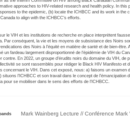
r as the Interim Committee on HIV among Black Canadian Communit
tive approaches to HIV-related research and health policy. In this pres
esponses to the epidemic, (b) locate the ICHBCC and its work in the 
 Canada to align with the ICHBCC’s efforts.
 sur le VIH et les institutions de recherche en place interprètent fausse
a. Par conséquent, la vie et les moyens de subsistance des Noirs s
endications des Noirs à l’équité en matière de santé et de bien-être
mé un fardeau largement disproportionné de l’épidémie de VIH du Canad
er contre. En 2022, un groupe d’érudits noirs du domaine du VIH, de p
llectivité se sont rassemblés pour rédiger le Black HIV Manifesto et
aires concernant le VIH. Dans cet exposé, nous: a) faisons un examen 
(b) situons l’ICHBCC et son travail dans le concept de l’émancipation 
Mark Wainberg Lecture // Conférence Mark
bands