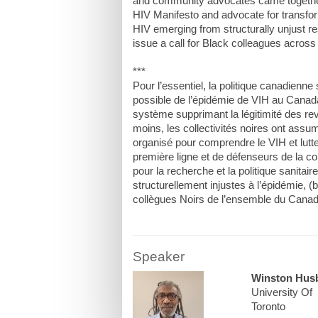
and community advocates came togethe
HIV Manifesto and advocate for transforma
HIV emerging from structurally unjust r
issue a call for Black colleagues across
***
Pour l’essentiel, la politique canadienne
possible de l’épidémie de VIH au Canad
système supprimant la légitimité des rev
moins, les collectivités noires ont assu
organisé pour comprendre le VIH et lutt
première ligne et de défenseurs de la co
pour la recherche et la politique sanit
structurellement injustes à l’épidémie, 
Speaker
Winston Hus
University Of
Toronto