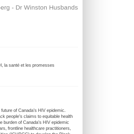
berg - Dr Winston Husbands
, la santé et les promesses
 future of Canada’s HIV epidemic.
ck people’s claims to equitable health
ate burden of Canada’s HIV epidemic
s, frontline healthcare practitioners,