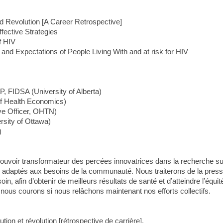
d Revolution [A Career Retrospective]
fective Strategies
f HIV
nd Expectations of People Living With and at risk for HIV
 FIDSA (University of Alberta)
of Health Economics)
ve Officer, OHTN)
sity of Ottawa)
)
ouvoir transformateur des percées innovatrices dans la recherche sur
 adaptés aux besoins de la communauté. Nous traiterons de la pressa
oin, afin d’obtenir de meilleurs résultats de santé et d’atteindre l’équ
 nous courons si nous relâchons maintenant nos efforts collectifs.
ion et révolution [rétrospective de carrière].