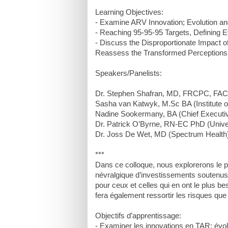
Learning Objectives:
- Examine ARV Innovation; Evolution an
- Reaching 95-95-95 Targets, Defining Ef
- Discuss the Disproportionate Impact o
Reassess the Transformed Perceptions a
Speakers/Panelists:
Dr. Stephen Shafran, MD, FRCPC, FACP,
Sasha van Katwyk, M.Sc BA (Institute 
Nadine Sookermany, BA (Chief Executi
Dr. Patrick O’Byrne, RN-EC PhD (Univer
Dr. Joss De Wet, MD (Spectrum Health
***
Dans ce colloque, nous explorerons le p
névralgique d’investissements soutenus
pour ceux et celles qui en ont le plus bes
fera également ressortir les risques que
Objectifs d’apprentissage:
- Examiner les innovations en TAR; évolut