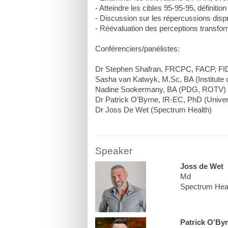
- Atteindre les cibles 95-95-95, définitio
- Discussion sur les répercussions disp
- Réévaluation des perceptions transfor
Conférenciers/panélistes:
Dr Stephen Shafran, FRCPC, FACP, FIDS
Sasha van Katwyk, M.Sc, BA (Institute 
Nadine Sookermany, BA (PDG, ROTV)
Dr Patrick O’Byrne, IR-EC, PhD (Univer
Speaker
Joss de Wet
Md
Spectrum Hea
Patrick O'By