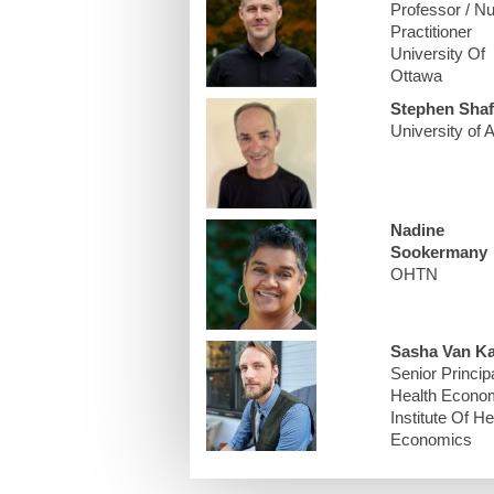
Professor / N
Practitioner
University Of
Ottawa
Stephen Shaf
University of A
Nadine
Sookermany
OHTN
Sasha Van K
Senior Princip
Health Econom
Institute Of He
Economics